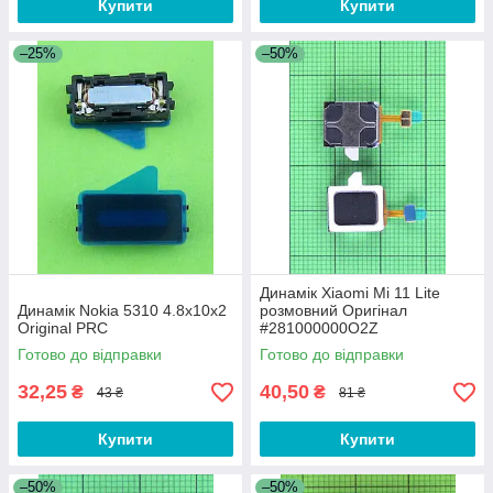
Купити
Купити
–25%
–50%
Динамік Xiaomi Mi 11 Lite
Динамік Nokia 5310 4.8x10x2
розмовний Оригінал
Original PRC
#281000000O2Z
Готово до відправки
Готово до відправки
32,25
40,50
₴
₴
43 ₴
81 ₴
Купити
Купити
–50%
–50%