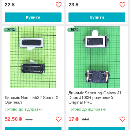
22
23
₴
₴
Купити
Купити
–30%
–50%
Динамік Samsung Galaxy J1
Динамік Nomi i5532 Space X
Duos J100H розмовний
Оригінал
Original PRC
Готово до відправки
Готово до відправки
52,50
17
₴
₴
75 ₴
34 ₴