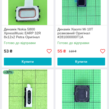
Динамік Nokia 5800
Динамік Xiaomi Mi 10T
XpressMusic EARP 32R
розмовний Оригінал
8x12x2 Petra Оригінал
#281000000T1A
#5140002
Готово до відправки
Готово до відправки
53
55
₴
₴
110 ₴
Купити
Купити
–30%