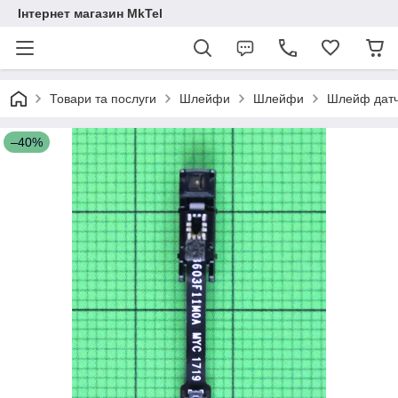
Інтернет магазин MkTel
Товари та послуги
Шлейфи
Шлейфи
Шлейф датч
–40%