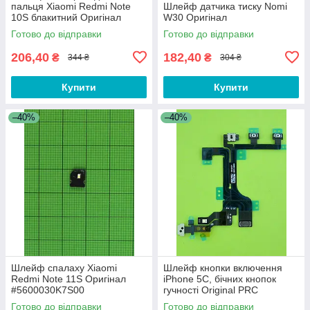
пальця Xiaomi Redmi Note
Шлейф датчика тиску Nomi
10S блакитний Оригінал
W30 Оригінал
#490100004P5F
Готово до відправки
Готово до відправки
206,40
182,40
₴
₴
344 ₴
304 ₴
Купити
Купити
–40%
–40%
Шлейф спалаху Xiaomi
Шлейф кнопки включення
Redmi Note 11S Оригінал
iPhone 5C, бічних кнопок
#5600030K7S00
гучності Original PRC
Готово до відправки
Готово до відправки