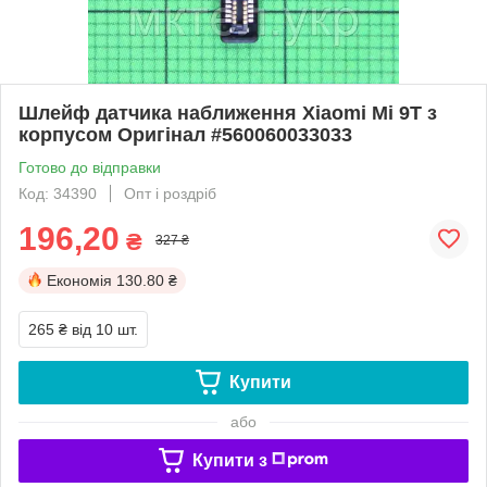
Шлейф датчика наближення Xiaomi Mi 9T з
корпусом Оригінал #560060033033
Готово до відправки
Код: 34390
Опт і роздріб
196,20
₴
327 ₴
Економія
130.80 ₴
265 ₴
від 10 шт.
Купити
або
Купити з