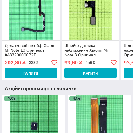
Додатковий шлейф Xiaomi
Шлейф датчика
Шле
Mi Note 10 Оригінал
наближення Xiaomi Mi
набл
#483200000B2T
Note 3 Оригінал
Ориг
#4830202000B1
202,80
93,60
93,
₴
₴
338 ₴
156 ₴
Купити
Купити
Акційні пропозиції та новинки
–40%
–40%