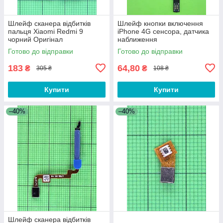
Шлейф сканера відбитків
Шлейф кнопки включення
пальця Xiaomi Redmi 9
iPhone 4G сенсора, датчика
чорний Оригінал
наближення
#490200000H5E
Готово до відправки
Готово до відправки
183
64,80
₴
₴
305 ₴
108 ₴
Купити
Купити
–40%
–40%
Шлейф сканера відбитків