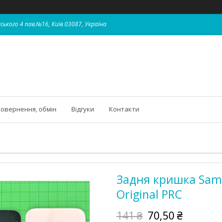
ського 4 пав.№16, Київ 03087, Україна
овернення, обмін
Відгуки
Контакти
Задня кришка Sam
Original PRC
141 ₴
70,50 ₴