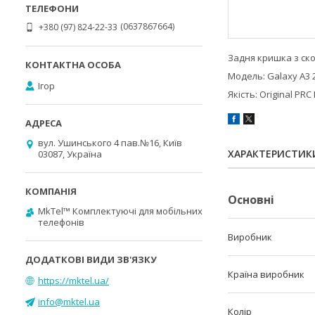
0637867664
+380 (97) 824-22-33
Задня кришка з ск
Модель: Galaxy A3 
Ігор
Якість: Original PR
вул. Ушинського 4 пав.№16, Київ
ХАРАКТЕРИСТИК
03087, Україна
Основні
MkTel™ Комплектуючі для мобільних
телефонів
Виробник
Країна виробник
https://mktel.ua/
info@mktel.ua
Колір