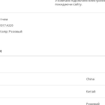
У компанії підключені електронн
покидаючи сайту.
отчем
2017 A320
C Колір: Розовый
И
China
Китай
Рожевий