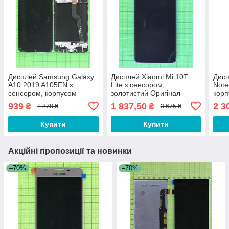
Дисплей Samsung Galaxy
Дисплей Xiaomi Mi 10T
Дисп
A10 2019 A105FN з
Lite з сенсором,
Note
сенсором, корпусом
золотистий Оригінал
корп
чорний Оригінал OEM
#5600050J1700
#56
939
1 837,50
2 3
₴
₴
1 878 ₴
3 675 ₴
Купити
Купити
Акційні пропозиції та новинки
–70%
–70%