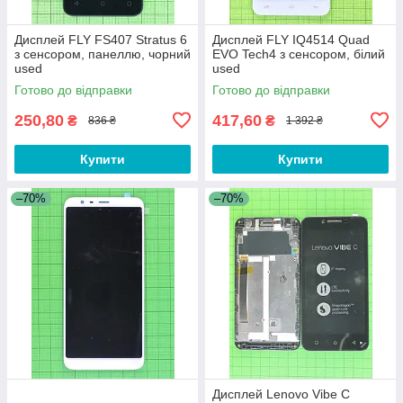
Дисплей FLY FS407 Stratus 6
Дисплей FLY IQ4514 Quad
з сенсором, панеллю, чорний
EVO Tech4 з сенсором, білий
used
used
Готово до відправки
Готово до відправки
250,80
417,60
₴
₴
836 ₴
1 392 ₴
Купити
Купити
–70%
–70%
Дисплей Lenovo Vibe C