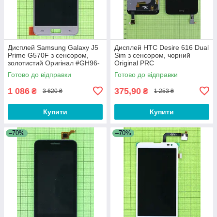
Дисплей Samsung Galaxy J5
Дисплей HTC Desire 616 Dual
Prime G570F з сенсором,
Sim з сенсором, чорний
золотистий Оригінал #GH96-
Original PRC
10324A
Готово до відправки
Готово до відправки
1 086
375,90
₴
₴
3 620 ₴
1 253 ₴
Купити
Купити
–70%
–70%