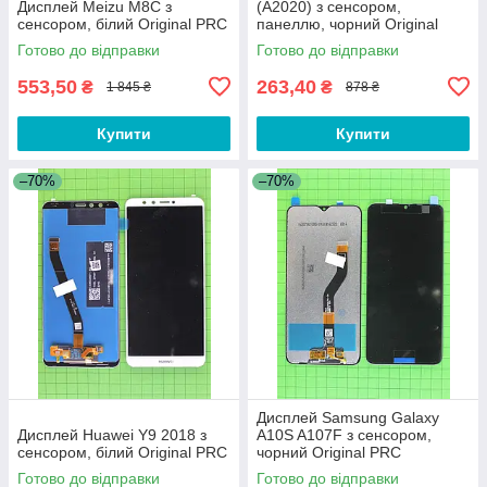
Дисплей Meizu M8C з
(A2020) з сенсором,
сенсором, білий Original PRC
панеллю, чорний Original
PRC
Готово до відправки
Готово до відправки
553,50
263,40
₴
₴
1 845 ₴
878 ₴
Купити
Купити
–70%
–70%
Дисплей Samsung Galaxy
Дисплей Huawei Y9 2018 з
A10S A107F з сенсором,
сенсором, білий Original PRC
чорний Original PRC
Готово до відправки
Готово до відправки