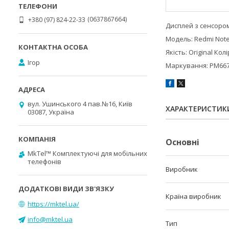
0637867664
+380 (97) 824-22-33
Дисплей з сенсоро
Модель: Redmi Note
Якість: Original Кол
Ігор
Маркування: PM667
вул. Ушинського 4 пав.№16, Київ
ХАРАКТЕРИСТИК
03087, Україна
Основні
MkTel™ Комплектуючі для мобільних
телефонів
Виробник
Країна виробник
https://mktel.ua/
info@mktel.ua
Тип