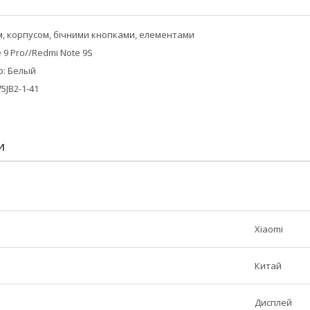
м, корпусом, бічними кнопками, елементами
 9 Pro//Redmi Note 9S
ір: Белый
5JB2-1-41
И
Xiaomi
Китай
Дисплей