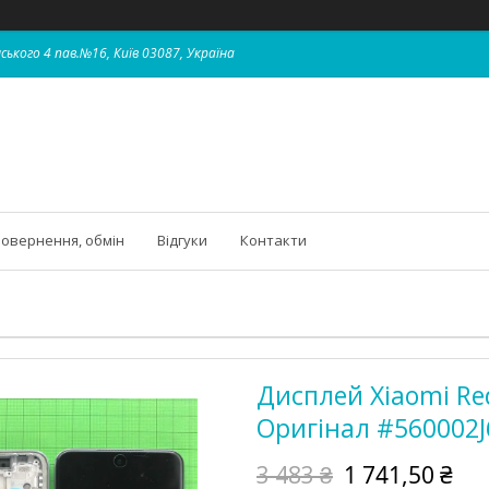
ського 4 пав.№16, Київ 03087, Україна
овернення, обмін
Відгуки
Контакти
Дисплей Xiaomi Red
Оригінал #560002
3 483 ₴
1 741,50 ₴