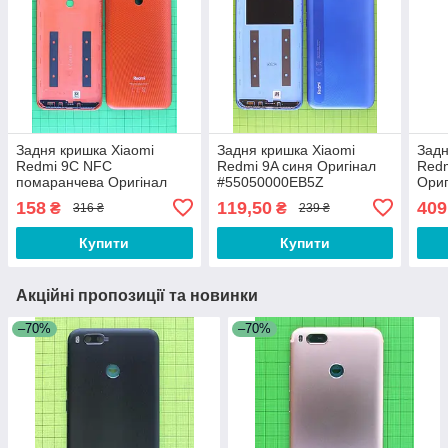
Задня кришка Xiaomi
Задня кришка Xiaomi
Задн
Redmi 9C NFC
Redmi 9A синя Оригінал
Redm
помаранчева Оригінал
#55050000EB5Z
Ори
#55050000I52D
158
119,50
409
₴
₴
316 ₴
239 ₴
Купити
Купити
Акційні пропозиції та новинки
–70%
–70%