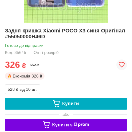
Задня кришка Xiaomi POCO X3 синя Оригінал
#55050000H46D
Готово до відправки
Код: 35645
Опт і роздріб
326
₴
652 ₴
Економія
326 ₴
528 ₴
від 10 шт.
Купити
або
Купити з