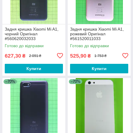
Задня кришка Xiaomi Mi A1,
Задня кришка Xiaomi Mi A1,
чорний Оригінал
рожевий Оригінал
#560620032033
#561520011033
Готово до відправки
Готово до відправки
627,30
525,90
₴
₴
2 091 ₴
1 753 ₴
Купити
Купити
–70%
–70%