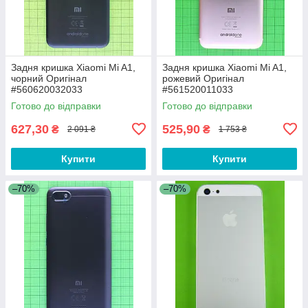
Задня кришка Xiaomi Mi A1,
Задня кришка Xiaomi Mi A1,
чорний Оригінал
рожевий Оригінал
#560620032033
#561520011033
Готово до відправки
Готово до відправки
627,30
525,90
₴
₴
2 091 ₴
1 753 ₴
Купити
Купити
–70%
–70%