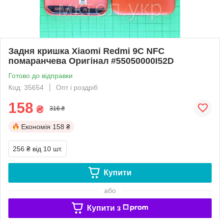
Задня кришка Xiaomi Redmi 9C NFC
помаранчева Оригінал #55050000I52D
Готово до відправки
Код: 35654
Опт і роздріб
158
₴
316 ₴
Економія
158 ₴
256 ₴
від 10 шт.
Купити
або
Купити з