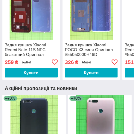
Задня кришка Xiaomi
Задня кришка Xiaomi
Задн
Redmi Note 11S NFC
POCO X3 синя Оригінал
Redm
блакитний Оригінал
#55050000H46D
#55
#55050001UX9T
259
326
151
₴
₴
518 ₴
652 ₴
Купити
Купити
Акційні пропозиції та новинки
–70%
–70%