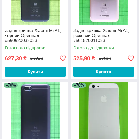
Задня кришка Xiaomi Mi A1,
Задня кришка Xiaomi Mi A1,
чорний Оригінал
рожевий Оригінал
#560620032033
#561520011033
Готово до відправки
Готово до відправки
627,30
525,90
₴
₴
2 091 ₴
1 753 ₴
Купити
Купити
–70%
–70%