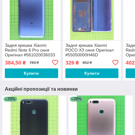
Задня кришка Xiaomi
Задня кришка Xiaomi
Задн
Redmi Note 6 Pro синя
POCO X3 синя Оригінал
Redm
Оригінал #561020036033
#55050000H46D
Ориг
384,50
326
402
₴
₴
769 ₴
652 ₴
Купити
Купити
Акційні пропозиції та новинки
–70%
–70%