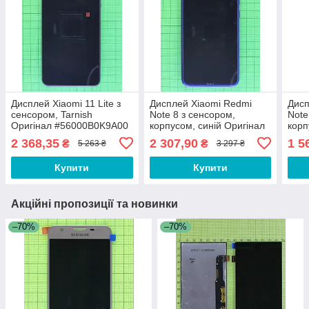
Дисплей Xiaomi 11 Lite з
Дисплей Xiaomi Redmi
Дисп
сенсором, Tarnish
Note 8 з сенсором,
Note
Оригінал #56000B0K9A00
корпусом, синій Оригінал
корп
#5600030C3J00
#56
2 368,35
2 307,90
1 5
₴
₴
5 263 ₴
3 297 ₴
Купити
Купити
Акційні пропозиції та новинки
–70%
–70%