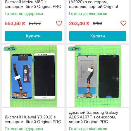
Дисплей Meizu M8C з
(A2020) з сенсором,
сенсором, білий Original PRC
панеллю, чорний Original
PRC
Готово до відправки
Готово до відправки
553,50
263,40
₴
₴
1 845 ₴
878 ₴
Купити
Купити
–70%
–70%
Дисплей Samsung Galaxy
Дисплей Huawei Y9 2018 з
A10S A107F з сенсором,
сенсором, білий Original PRC
чорний Original PRC
Готово до відправки
Готово до відправки