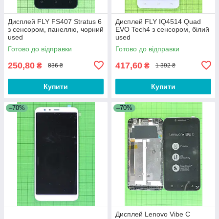
Дисплей FLY FS407 Stratus 6
Дисплей FLY IQ4514 Quad
з сенсором, панеллю, чорний
EVO Tech4 з сенсором, білий
used
used
Готово до відправки
Готово до відправки
250,80
417,60
₴
₴
836 ₴
1 392 ₴
Купити
Купити
–70%
–70%
Дисплей Lenovo Vibe C