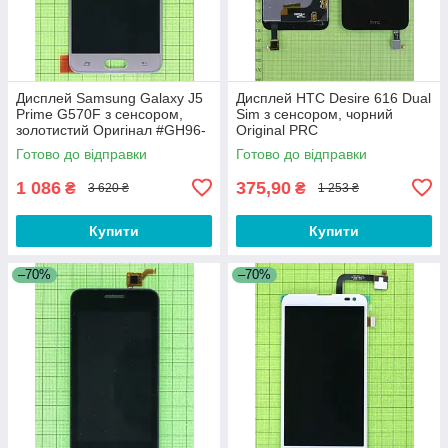
Дисплей Samsung Galaxy J5
Дисплей HTC Desire 616 Dual
Prime G570F з сенсором,
Sim з сенсором, чорний
золотистий Оригінал #GH96-
Original PRC
10324A
Готово до відправки
Готово до відправки
1 086
375,90
₴
₴
3 620 ₴
1 253 ₴
Купити
Купити
–70%
–70%