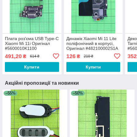
Плата роз'єма USB Type-C
Динамік Xiaomi Mi 11 Lite
Деко
Xiaomi Mi 11i Оригінал
поліфонічний в корпусі,
Tarn
#5600010K1100
Оригінал #482100002S1A
#56
491,20
126
352
₴
₴
614 ₴
210 ₴
Купити
Купити
Акційні пропозиції та новинки
–55%
–50%