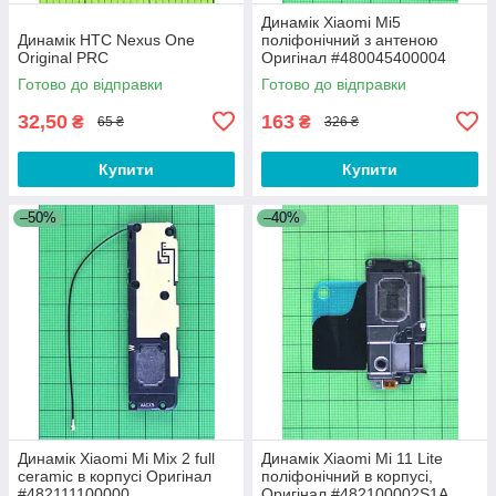
Динамік Xiaomi Mi5
Динамік HTC Nexus One
поліфонічний з антеною
Original PRC
Оригінал #480045400004
Готово до відправки
Готово до відправки
32,50
163
₴
₴
65 ₴
326 ₴
Купити
Купити
–50%
–40%
Динамік Xiaomi Mi Mix 2 full
Динамік Xiaomi Mi 11 Lite
ceramic в корпусі Оригінал
поліфонічний в корпусі,
#482111100000
Оригінал #482100002S1A