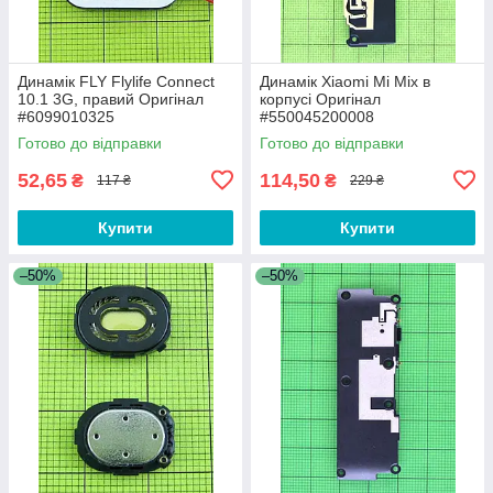
Динамік FLY Flylife Connect
Динамік Xiaomi Mi Mix в
10.1 3G, правий Оригінал
корпусі Оригінал
#6099010325
#550045200008
Готово до відправки
Готово до відправки
52,65
114,50
₴
₴
117 ₴
229 ₴
Купити
Купити
–50%
–50%