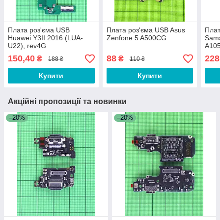
Плата роз'єма USB
Плата роз'єма USB Asus
Плат
Huawei Y3II 2016 (LUA-
Zenfone 5 A500CG
Sams
U22), rev4G
A105
150,40
88
228
₴
₴
188 ₴
110 ₴
Купити
Купити
Акційні пропозиції та новинки
–20%
–20%