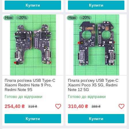
Купити
Купити
Нові
–20%
Нові
–20%
Плата роз'єма USB Type-C
Плата роз'єму USB Type-C
Xiaomi Redmi Note 9 Pro,
Xiaomi Poco X5 5G, Redmi
Redmi Note 9S
Note 12 5G
Готово до відправки
Готово до відправки
254,40
310,40
₴
₴
318 ₴
388 ₴
Купити
Купити