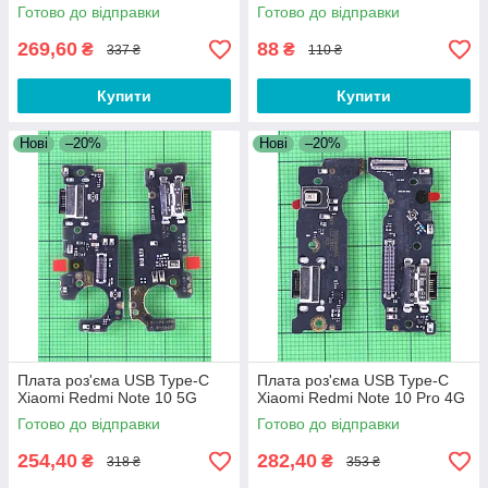
Готово до відправки
Готово до відправки
269,60
88
₴
₴
337 ₴
110 ₴
Купити
Купити
Нові
–20%
Нові
–20%
Плата роз'єма USB Type-C
Плата роз'єма USB Type-C
Xiaomi Redmi Note 10 5G
Xiaomi Redmi Note 10 Pro 4G
Готово до відправки
Готово до відправки
254,40
282,40
₴
₴
318 ₴
353 ₴