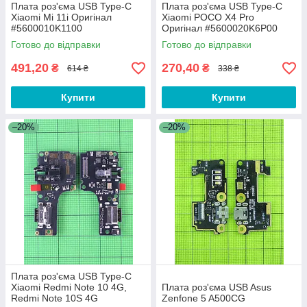
Плата роз'єма USB Type-C
Плата роз'єма USB Type-C
Xiaomi Mi 11i Оригінал
Xiaomi POCO X4 Pro
#5600010K1100
Оригінал #5600020K6P00
Готово до відправки
Готово до відправки
491,20
270,40
₴
₴
614 ₴
338 ₴
Купити
Купити
–20%
–20%
Плата роз'єма USB Type-C
Xiaomi Redmi Note 10 4G,
Плата роз'єма USB Asus
Redmi Note 10S 4G
Zenfone 5 A500CG