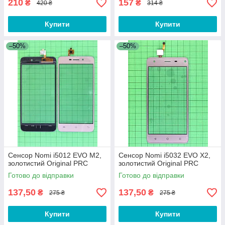
210
157
₴
₴
420 ₴
314 ₴
Купити
Купити
–50%
–50%
Сенсор Nomi i5012 EVO M2,
Сенсор Nomi i5032 EVO X2,
золотистий Original PRC
золотистий Original PRC
Готово до відправки
Готово до відправки
137,50
137,50
₴
₴
275 ₴
275 ₴
Купити
Купити