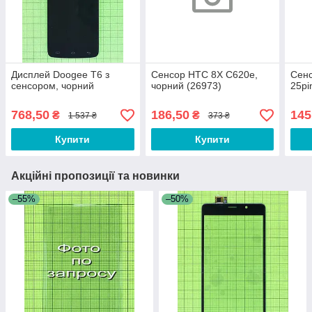
Дисплей Doogee T6 з
Сенсор HTC 8X C620e,
Сенс
сенсором, чорний
чорний (26973)
25pi
768,50
186,50
145
₴
₴
1 537 ₴
373 ₴
Купити
Купити
Акційні пропозиції та новинки
–55%
–50%