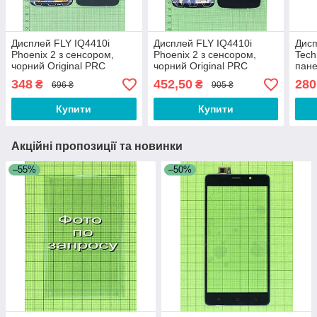
Дисплей FLY IQ4410i
Дисплей FLY IQ4410i
Дисп
Phoenix 2 з сенсором,
Phoenix 2 з сенсором,
Tech
чорний Original PRC
чорний Original PRC
пане
348
452,50
280
₴
₴
696 ₴
905 ₴
Купити
Купити
Акційні пропозиції та новинки
–55%
–50%