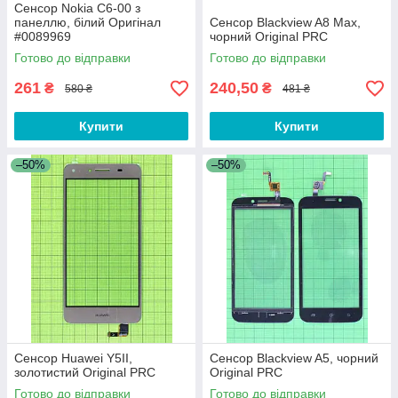
Сенсор Nokia C6-00 з
панеллю, білий Оригінал
Сенсор Blackview A8 Max,
#0089969
чорний Original PRC
Готово до відправки
Готово до відправки
261
240,50
₴
₴
580 ₴
481 ₴
Купити
Купити
–50%
–50%
Сенсор Huawei Y5II,
Сенсор Blackview A5, чорний
золотистий Original PRC
Original PRC
Готово до відправки
Готово до відправки