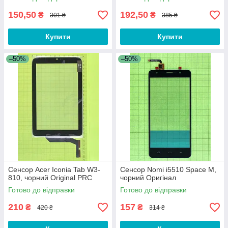
150,50
192,50
₴
₴
301 ₴
385 ₴
Купити
Купити
–50%
–50%
Сенсор Acer Iconia Tab W3-
Сенсор Nomi i5510 Space M,
810, чорний Original PRC
чорний Оригінал
Готово до відправки
Готово до відправки
210
157
₴
₴
420 ₴
314 ₴