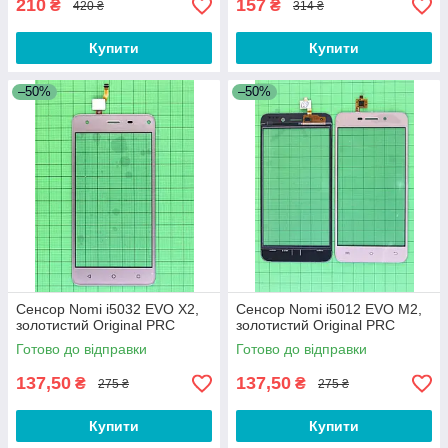
210
157
₴
₴
420 ₴
314 ₴
Купити
Купити
–50%
–50%
Сенсор Nomi i5032 EVO X2,
Сенсор Nomi i5012 EVO M2,
золотистий Original PRC
золотистий Original PRC
Готово до відправки
Готово до відправки
137,50
137,50
₴
₴
275 ₴
275 ₴
Купити
Купити