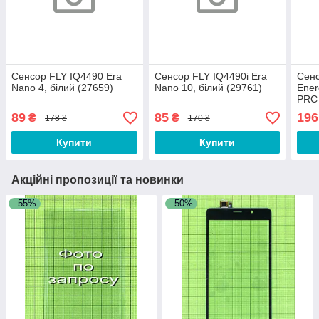
Сенсор FLY IQ4490 Era
Сенсор FLY IQ4490i Era
Сенс
Nano 4, білий (27659)
Nano 10, білий (29761)
Ener
PRC
89
85
196
₴
₴
178 ₴
170 ₴
Купити
Купити
Акційні пропозиції та новинки
–55%
–50%