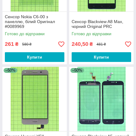
Сенсор Nokia C6-00 з
панеллю, білий Оригінал
Сенсор Blackview A8 Max,
#0089969
чорний Original PRC
Готово до відправки
Готово до відправки
261
240,50
₴
₴
580 ₴
481 ₴
Купити
Купити
–50%
–50%