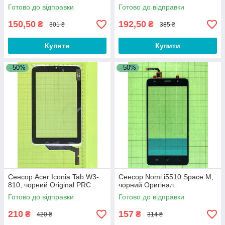
Готово до відправки
Готово до відправки
150,50
192,50
₴
₴
301 ₴
385 ₴
Купити
Купити
–50%
–50%
Сенсор Acer Iconia Tab W3-
Сенсор Nomi i5510 Space M,
810, чорний Original PRC
чорний Оригінал
Готово до відправки
Готово до відправки
210
157
₴
₴
420 ₴
314 ₴