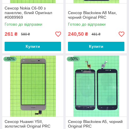
Сенсор Nokia C6-00 з
панеллю, білий Оригінал
Сенсор Blackview A8 Max,
#0089969
чорний Original PRC
Готово до відправки
Готово до відправки
261
240,50
₴
₴
580 ₴
481 ₴
Купити
Купити
–50%
–50%
Сенсор Huawei Y5II,
Сенсор Blackview A5, чорний
золотистий Original PRC
Original PRC