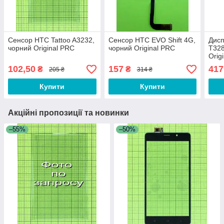
Сенсор HTC Tattoo A3232,
Сенсор HTC EVO Shift 4G,
Дисп
чорний Original PRC
чорний Original PRC
T328
Orig
102,50
157
417
₴
₴
205 ₴
314 ₴
Купити
Купити
Акційні пропозиції та новинки
–55%
–50%