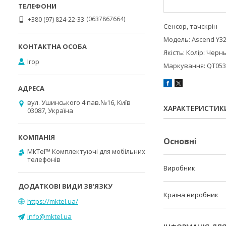
0637867664
+380 (97) 824-22-33
Сенсор, тачскрін
Модель: Ascend Y3
Якість: Колір: Черн
Ігор
Маркування: QT0533
вул. Ушинського 4 пав.№16, Київ
ХАРАКТЕРИСТИК
03087, Україна
Основні
MkTel™ Комплектуючі для мобільних
телефонів
Виробник
Країна виробник
https://mktel.ua/
info@mktel.ua