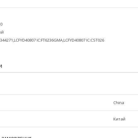
20
ый
44271,LCFYD40807 IC:FT6236GMA,LCFYD40807 IC:CST026
И
China
Китай