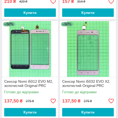
210
157
₴
₴
420 ₴
314 ₴
Купити
Купити
–50%
–50%
Сенсор Nomi i5012 EVO M2,
Сенсор Nomi i5032 EVO X2,
золотистий Original PRC
золотистий Original PRC
Готово до відправки
Готово до відправки
137,50
137,50
₴
₴
275 ₴
275 ₴
Купити
Купити