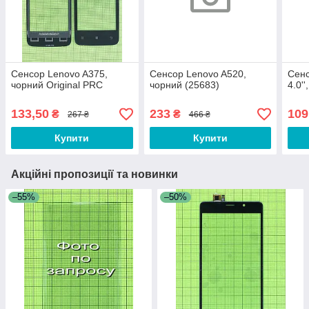
Сенсор Lenovo A375,
Сенсор Lenovo A520,
Сенс
чорний Original PRC
чорний (25683)
4.0'
133,50
233
109
₴
₴
267 ₴
466 ₴
Купити
Купити
Акційні пропозиції та новинки
–55%
–50%