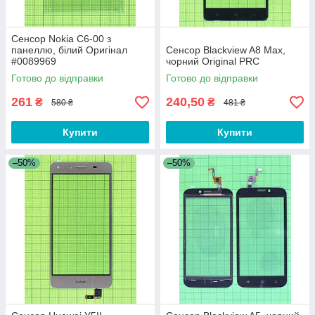
Сенсор Nokia C6-00 з
панеллю, білий Оригінал
Сенсор Blackview A8 Max,
#0089969
чорний Original PRC
Готово до відправки
Готово до відправки
261
240,50
₴
₴
580 ₴
481 ₴
Купити
Купити
–50%
–50%