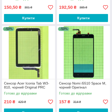
150,50
192,50
₴
₴
301 ₴
385 ₴
Купити
Купити
–50%
–50%
Сенсор Acer Iconia Tab W3-
Сенсор Nomi i5510 Space M,
810, чорний Original PRC
чорний Оригінал
Готово до відправки
Готово до відправки
210
157
₴
₴
420 ₴
314 ₴