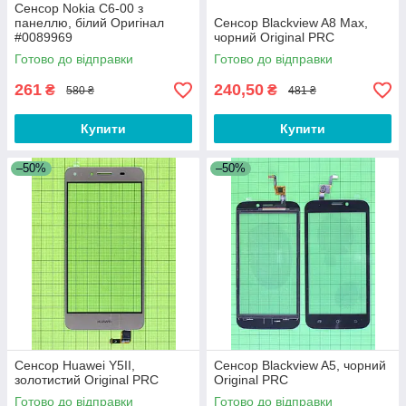
Сенсор Nokia C6-00 з
панеллю, білий Оригінал
Сенсор Blackview A8 Max,
#0089969
чорний Original PRC
Готово до відправки
Готово до відправки
261
240,50
₴
₴
580 ₴
481 ₴
Купити
Купити
–50%
–50%
Сенсор Huawei Y5II,
Сенсор Blackview A5, чорний
золотистий Original PRC
Original PRC
Готово до відправки
Готово до відправки