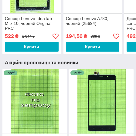
Сенсор Lenovo IdeaTab
Сенсор Lenovo A780,
Дисп
Miix 10, чорний Original
чорний (25694)
сенс
PRC
PRC
522
194,50
492
₴
₴
1 044 ₴
389 ₴
Купити
Купити
Акційні пропозиції та новинки
–55%
–50%