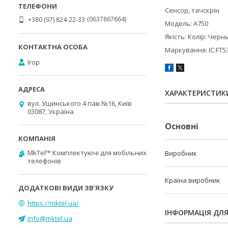
Сенсор, тачскрін
0637867664
+380 (97) 824-22-33
Модель: A750
Якість: Колір: Черн
Маркування: IC:FT5
Ігор
ХАРАКТЕРИСТИК
вул. Ушинського 4 пав.№16, Київ
03087, Україна
Основні
MkTel™ Комплектуючі для мобільних
Виробник
телефонів
Країна виробник
https://mktel.ua/
ІНФОРМАЦІЯ ДЛ
info@mktel.ua