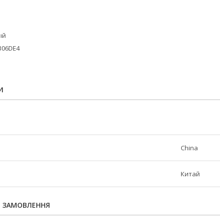
ый
306DE4
И
China
Китай
Я ЗАМОВЛЕННЯ