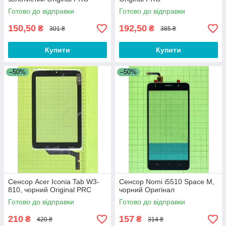
Готово до відправки
Готово до відправки
150,50
192,50
₴
₴
301 ₴
385 ₴
Купити
Купити
–50%
–50%
Сенсор Acer Iconia Tab W3-
Сенсор Nomi i5510 Space M,
810, чорний Original PRC
чорний Оригінал
Готово до відправки
Готово до відправки
210
157
₴
₴
420 ₴
314 ₴