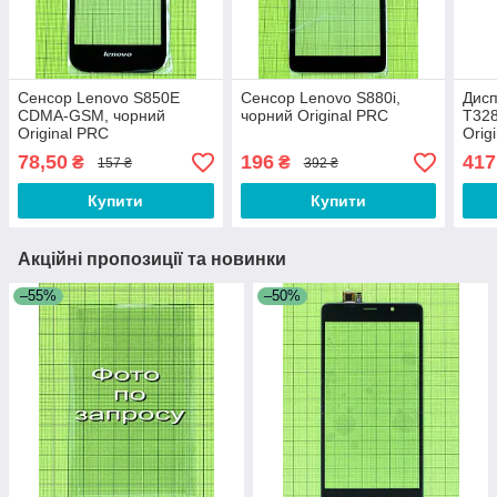
Сенсор Lenovo S850E
Сенсор Lenovo S880i,
Дисп
CDMA-GSM, чорний
чорний Original PRC
T328
Original PRC
Orig
78,50
196
417
₴
₴
157 ₴
392 ₴
Купити
Купити
Акційні пропозиції та новинки
–55%
–50%