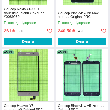
Сенсор Nokia C6-00 з
панеллю, білий Оригінал
Сенсор Blackview A8 Max,
#0089969
чорний Original PRC
Готово до відправки
Готово до відправки
261
240,50
₴
₴
580 ₴
481 ₴
Купити
Купити
–50%
–50%
Сенсор Huawei Y5II,
Сенсор Blackview A5, чорний
золотистий Original PRC
Original PRC