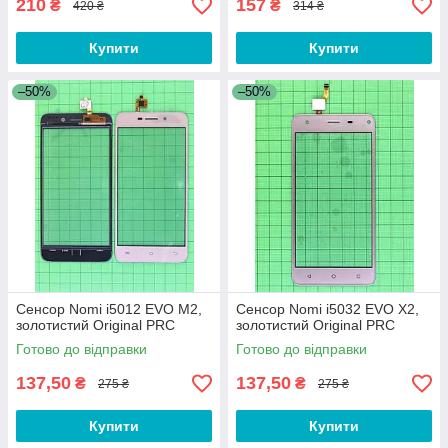
210
157
₴
₴
420 ₴
314 ₴
Купити
Купити
–50%
–50%
Сенсор Nomi i5012 EVO M2,
Сенсор Nomi i5032 EVO X2,
золотистий Original PRC
золотистий Original PRC
Готово до відправки
Готово до відправки
137,50
137,50
₴
₴
275 ₴
275 ₴
Купити
Купити