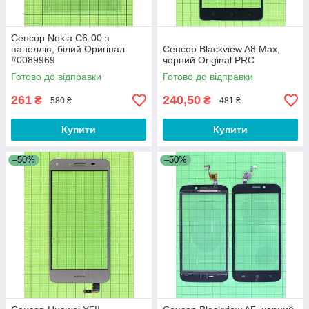
Сенсор Nokia C6-00 з
панеллю, білий Оригінал
Сенсор Blackview A8 Max,
#0089969
чорний Original PRC
Готово до відправки
Готово до відправки
261
240,50
₴
₴
580 ₴
481 ₴
Купити
Купити
–50%
–50%