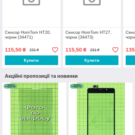
Сенсор HomTom HT20,
Сенсор HomTom HT27,
Сен
чорни (34471)
чорни (34473)
чорн
115,50
115,50
135
₴
₴
231 ₴
231 ₴
Купити
Купити
Акційні пропозиції та новинки
–55%
–50%