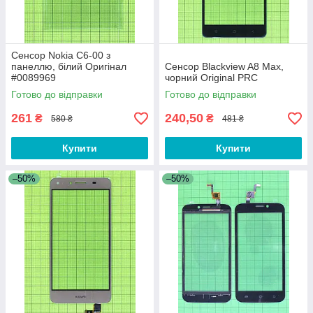
Сенсор Nokia C6-00 з
панеллю, білий Оригінал
Сенсор Blackview A8 Max,
#0089969
чорний Original PRC
Готово до відправки
Готово до відправки
261
240,50
₴
₴
580 ₴
481 ₴
Купити
Купити
–50%
–50%