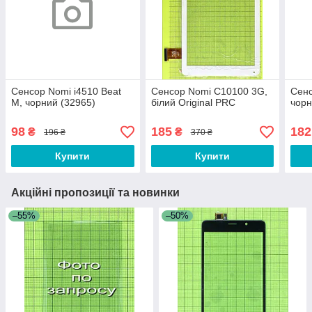
Сенсор Nomi i4510 Beat
Сенсор Nomi C10100 3G,
Сенс
M, чорний (32965)
білий Original PRC
чорн
98
185
182
₴
₴
196 ₴
370 ₴
Купити
Купити
Акційні пропозиції та новинки
–55%
–50%