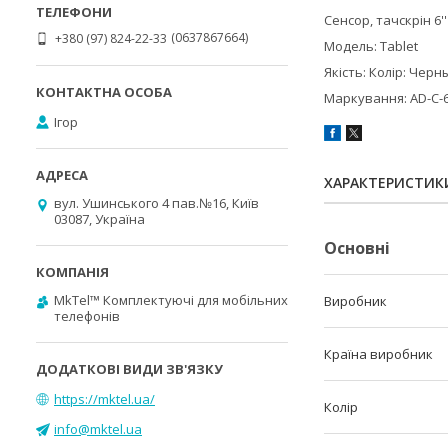
Сенсор, тачскрін 6''
0637867664
+380 (97) 824-22-33
Модель: Tablet
Якість: Колір: Черн
Маркування: AD-C-
Ігор
ХАРАКТЕРИСТИК
вул. Ушинського 4 пав.№16, Київ
03087, Україна
Основні
MkTel™ Комплектуючі для мобільних
Виробник
телефонів
Країна виробник
https://mktel.ua/
Колір
info@mktel.ua