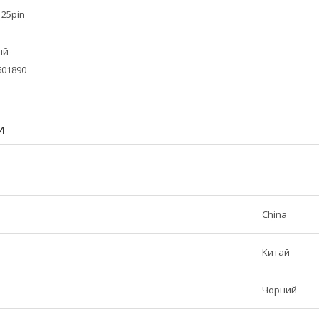
 25pin
ый
601890
И
China
Китай
Чорний