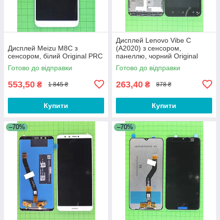
Дисплей Lenovo Vibe C
Дисплей Meizu M8C з
(A2020) з сенсором,
сенсором, білий Original PRC
панеллю, чорний Original
PRC
Готово до відправки
Готово до відправки
553,50
263,40
₴
₴
1 845 ₴
878 ₴
Купити
Купити
–70%
–70%