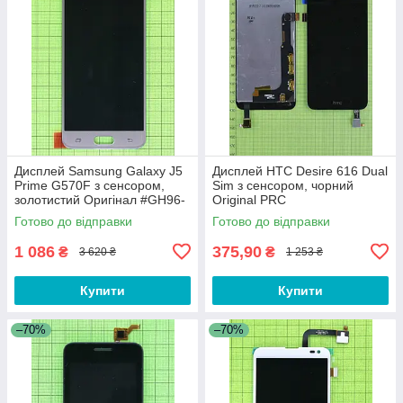
Дисплей Samsung Galaxy J5
Дисплей HTC Desire 616 Dual
Prime G570F з сенсором,
Sim з сенсором, чорний
золотистий Оригінал #GH96-
Original PRC
10324A
Готово до відправки
Готово до відправки
1 086
375,90
₴
₴
3 620 ₴
1 253 ₴
Купити
Купити
–70%
–70%