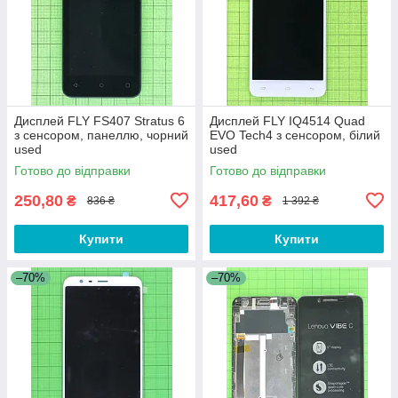
Дисплей FLY FS407 Stratus 6
Дисплей FLY IQ4514 Quad
з сенсором, панеллю, чорний
EVO Tech4 з сенсором, білий
used
used
Готово до відправки
Готово до відправки
250,80
417,60
₴
₴
836 ₴
1 392 ₴
Купити
Купити
–70%
–70%