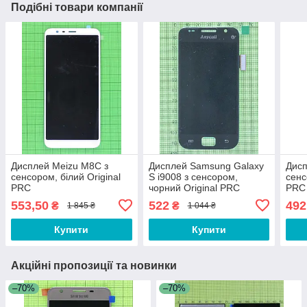
Подібні товари компанії
Дисплей Meizu M8C з
Дисплей Samsung Galaxy
Дисп
сенсором, білий Original
S i9008 з сенсором,
сенс
PRC
чорний Original PRC
PRC
553,50
522
492
₴
₴
1 845 ₴
1 044 ₴
Купити
Купити
Акційні пропозиції та новинки
–70%
–70%