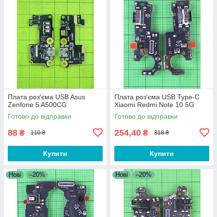
Плата роз'єма USB Asus
Плата роз'єма USB Type-C
Zenfone 5 A500CG
Xiaomi Redmi Note 10 5G
Готово до відправки
Готово до відправки
88
254,40
₴
₴
110 ₴
318 ₴
Купити
Купити
Нові
–20%
Нові
–20%