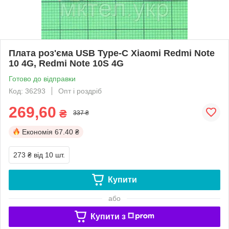
Плата роз'єма USB Type-C Xiaomi Redmi Note
10 4G, Redmi Note 10S 4G
Готово до відправки
Код: 36293
Опт і роздріб
269,60
₴
337 ₴
Економія
67.40 ₴
273 ₴
від 10 шт.
Купити
або
Купити з