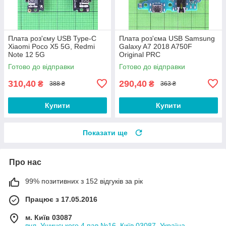
Плата роз'єму USB Type-C
Плата роз'єма USB Samsung
Xiaomi Poco X5 5G, Redmi
Galaxy A7 2018 A750F
Note 12 5G
Original PRC
Готово до відправки
Готово до відправки
310,40
290,40
₴
₴
388 ₴
363 ₴
Купити
Купити
Показати ще
Про нас
99% позитивних з 152 відгуків за рік
Працює з 17.05.2016
м. Київ 03087
вул. Ушинського 4 пав.№16, Київ 03087, Україна