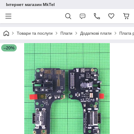
Інтернет магазин MkTel
Товари та послуги
Плати
Додаткові плати
Плата 
–20%