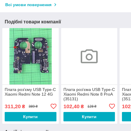
Всі умови повернення
Подібні товари компанії
Плата роз'єму USB Type-C
Плата роз'єма USB Type-C
Плат
Xiaomi Redmi Note 12 4G
Xiaomi Redmi Note 8 ProA
Xiao
(35131)
(351
311,20
102,40
102
₴
₴
389 ₴
128 ₴
Купити
Купити