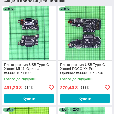
Акційні пропозиції та новинки
–20%
–20%
Плата роз'єма USB Type-C
Плата роз'єма USB Type-C
Xiaomi Mi 11i Оригінал
Xiaomi POCO X4 Pro
#5600010K1100
Оригінал #5600020K6P00
Готово до відправки
Готово до відправки
491,20
270,40
₴
₴
614 ₴
338 ₴
Купити
Купити
–20%
Нові
–20%