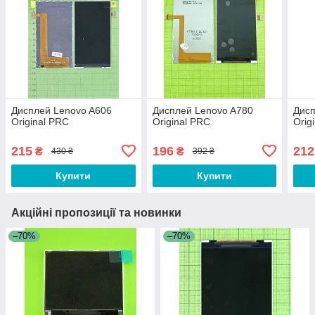
Дисплей Lenovo A606
Дисплей Lenovo A780
Дисп
Original PRC
Original PRC
Orig
215
196
212
₴
₴
430 ₴
392 ₴
Купити
Купити
Акційні пропозиції та новинки
–70%
–70%