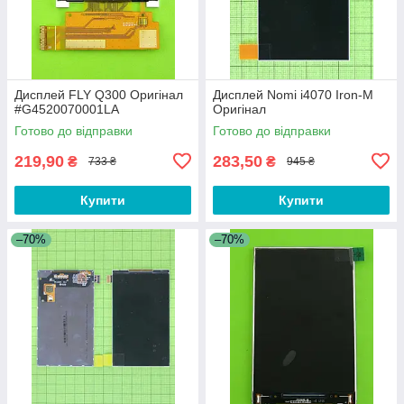
Дисплей FLY Q300 Оригінал
Дисплей Nomi i4070 Iron-M
#G4520070001LA
Оригінал
Готово до відправки
Готово до відправки
219,90
283,50
₴
₴
733 ₴
945 ₴
Купити
Купити
–70%
–70%