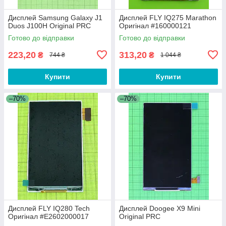
Дисплей Samsung Galaxy J1
Дисплей FLY IQ275 Marathon
Duos J100H Original PRC
Оригінал #160000121
Готово до відправки
Готово до відправки
223,20
313,20
₴
₴
744 ₴
1 044 ₴
Купити
Купити
–70%
–70%
Дисплей FLY IQ280 Tech
Дисплей Doogee X9 Mini
Оригінал #E2602000017
Original PRC