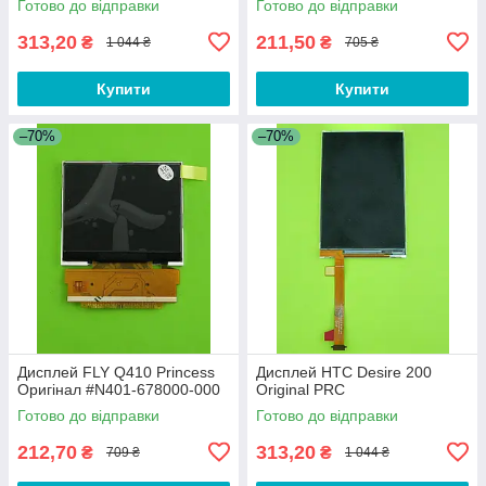
Готово до відправки
Готово до відправки
313,20
211,50
₴
₴
1 044 ₴
705 ₴
Купити
Купити
–70%
–70%
Дисплей FLY Q410 Princess
Дисплей HTC Desire 200
Оригінал #N401-678000-000
Original PRC
Готово до відправки
Готово до відправки
212,70
313,20
₴
₴
709 ₴
1 044 ₴