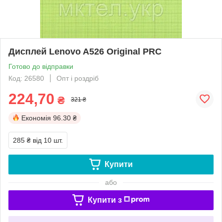
Дисплей Lenovo A526 Original PRC
Готово до відправки
Код: 26580
Опт і роздріб
224,70
₴
321 ₴
Економія
96.30 ₴
285 ₴
від 10 шт.
Купити
або
Купити з