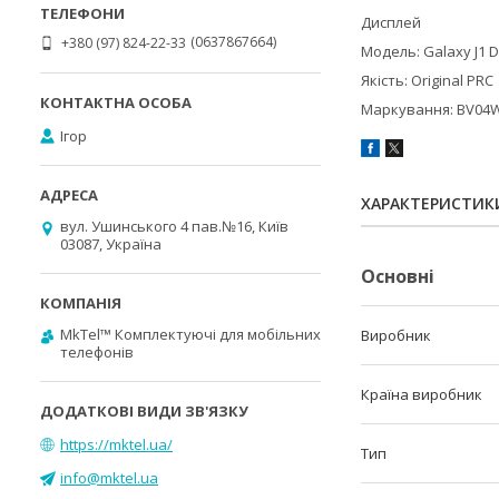
Дисплей
0637867664
+380 (97) 824-22-33
Модель: Galaxy J1 D
Якість: Original PRC
Маркування: BV04
Ігор
ХАРАКТЕРИСТИК
вул. Ушинського 4 пав.№16, Київ
03087, Україна
Основні
MkTel™ Комплектуючі для мобільних
Виробник
телефонів
Країна виробник
https://mktel.ua/
Тип
info@mktel.ua