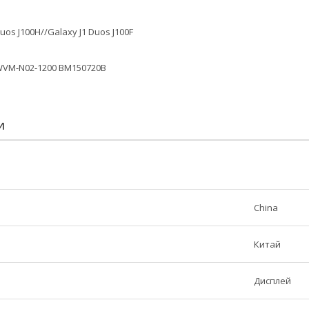
uos J100H//Galaxy J1 Duos J100F
WVM-N02-1200 BM150720B
И
China
Китай
Дисплей