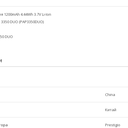
ея 1200mAh 4.44Wh 3.7V Li-Ion
e 3350 DUO (PAP3350DUO)
350 DUO
И
China
Китай
тора
Prestigio