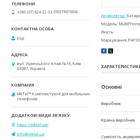
0637867664
+380 (97) 824-22-33
Акумулятор
, батар
Модель: MultiPhon
Якість:
Ігор
Маркування: PAP3
вул. Ушинського 4 пав.№16, Київ
ХАРАКТЕРИСТИК
03087, Україна
Основні
MkTel™ Комплектуючі для мобільних
телефонів
Виробник
Країна виробник
https://mktel.ua/
info@mktel.ua
Сумісність акумуля