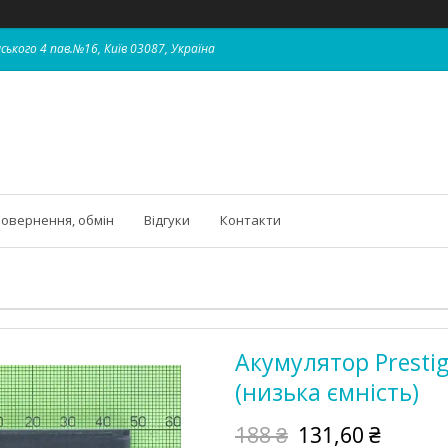
ського 4 пав.№16, Київ 03087, Україна
овернення, обмін
Відгуки
Контакти
Акумулятор Presti
(низька ємність)
188 ₴
131,60 ₴