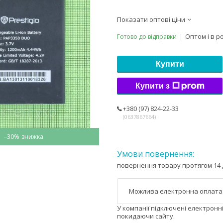
Показати оптові ціни
Оптом і в р
Готово до відправки
Купити
Купити з
+380 (97) 824-22-33
0637867664
–30%
повернення товару протягом 14 
У компанії підключені електронн
покидаючи сайту.