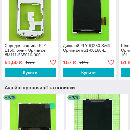
Середня частина FLY
Дисплей FLY IQ250 Swift
Шле
E160, білий Оригінал
Оригінал #S1-00168-E
Ориг
#M111-565010-000
101
51,50
157
51
₴
₴
103 ₴
314 ₴
Купити
Купити
Акційні пропозиції та новинки
–70%
–70%