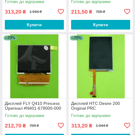
Готово до відправки
Готово до відправки
313,20
211,50
₴
₴
1 044 ₴
705 ₴
Купити
Купити
–70%
–70%
Дисплей FLY Q410 Princess
Дисплей HTC Desire 200
Оригінал #N401-678000-000
Original PRC
Готово до відправки
Готово до відправки
212,70
313,20
₴
₴
709 ₴
1 044 ₴