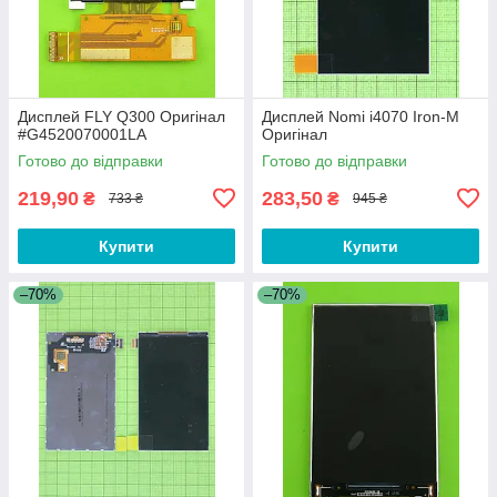
Дисплей FLY Q300 Оригінал
Дисплей Nomi i4070 Iron-M
#G4520070001LA
Оригінал
Готово до відправки
Готово до відправки
219,90
283,50
₴
₴
733 ₴
945 ₴
Купити
Купити
–70%
–70%