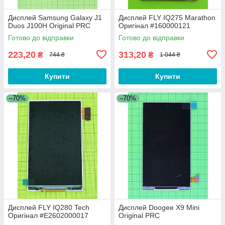
Дисплей Samsung Galaxy J1
Дисплей FLY IQ275 Marathon
Duos J100H Original PRC
Оригінал #160000121
Готово до відправки
Готово до відправки
223,20
313,20
₴
₴
744 ₴
1 044 ₴
Купити
Купити
–70%
–70%
Дисплей FLY IQ280 Tech
Дисплей Doogee X9 Mini
Оригінал #E2602000017
Original PRC