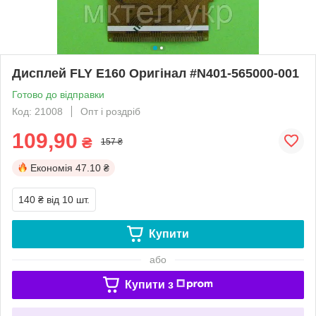
Дисплей FLY E160 Оригінал #N401-565000-001
Готово до відправки
Код: 21008
Опт і роздріб
109,90
₴
157 ₴
Економія
47.10 ₴
140 ₴
від 10 шт.
Купити
або
Купити з