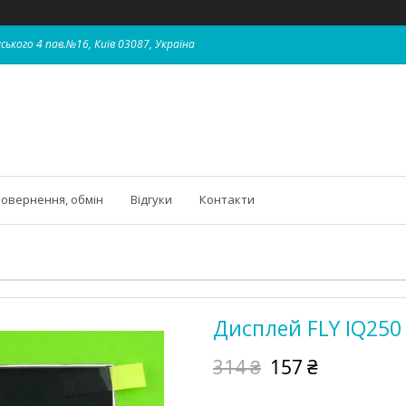
ського 4 пав.№16, Київ 03087, Україна
овернення, обмін
Відгуки
Контакти
Дисплей FLY IQ250 
314 ₴
157 ₴