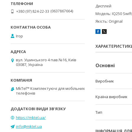
Дисплей
0637867664
+380 (97) 824-22-33
Модель: IQ250 Swift
Якість: Original
Ігор
ХАРАКТЕРИСТИК
вул. Ушинського 4 пав.№16, Київ
03087, Україна
Основні
Виробник
MkTel™ Комплектуючі для мобільних
телефонів
Країна виробник
Тип
https://mktel.ua/
info@mktel.ua
ІНФОРМАЦІЯ ДЛ