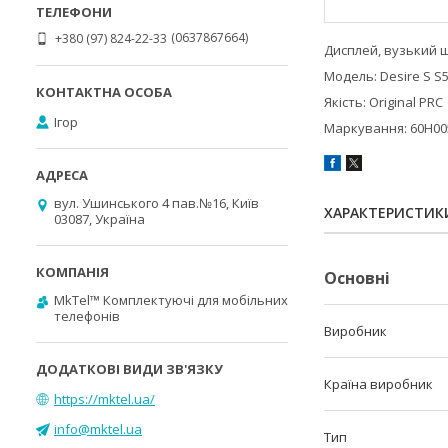
0637867664
+380 (97) 824-22-33
Дисплей, вузький 
Модель: Desire S S
Якість: Original PRC
Ігор
Маркування: 60H0
вул. Ушинського 4 пав.№16, Київ
ХАРАКТЕРИСТИК
03087, Україна
Основні
MkTel™ Комплектуючі для мобільних
телефонів
Виробник
Країна виробник
https://mktel.ua/
info@mktel.ua
Тип