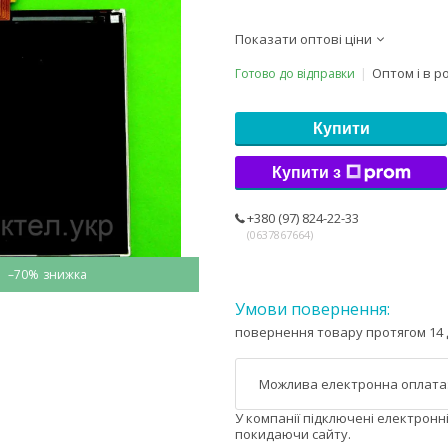
Показати оптові ціни
Оптом і в р
Готово до відправки
Купити
Купити з
+380 (97) 824-22-33
0637867664
–70%
повернення товару протягом 14 
У компанії підключені електронн
покидаючи сайту.