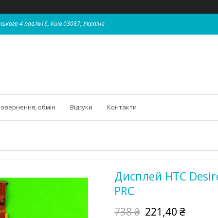
ського 4 пав.№16, Київ 03087, Україна
овернення, обмін
Відгуки
Контакти
Дисплей HTC Desire
PRC
738 ₴
221,40 ₴