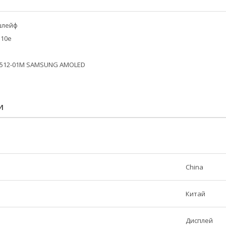
шлейф
510e
0512-01M SAMSUNG AMOLED
И
China
Китай
Дисплей