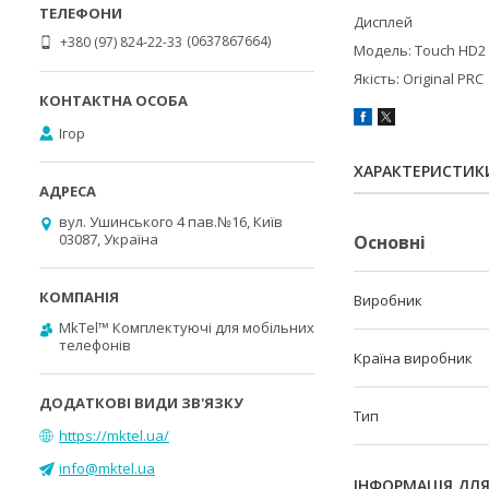
Дисплей
0637867664
+380 (97) 824-22-33
Модель: Touch HD2
Якість: Original PRC
Ігор
ХАРАКТЕРИСТИК
вул. Ушинського 4 пав.№16, Київ
03087, Україна
Основні
Виробник
MkTel™ Комплектуючі для мобільних
телефонів
Країна виробник
Тип
https://mktel.ua/
info@mktel.ua
ІНФОРМАЦІЯ ДЛ