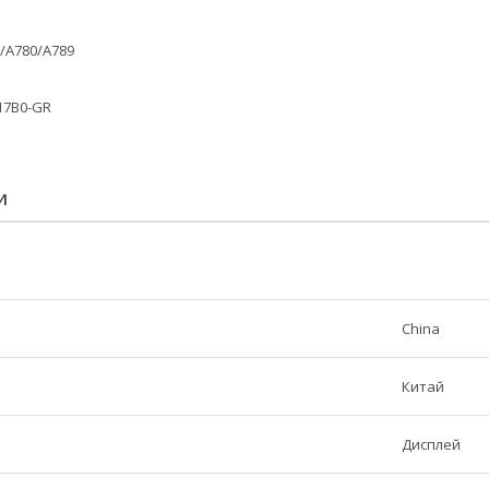
/A780/A789
17B0-GR
И
China
Китай
Дисплей