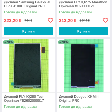
Дисплей Samsung Galaxy J1
Дисплей FLY IQ275 Marathon
Duos J100H Original PRC
Оригінал #160000121
Готово до відправки
Готово до відправки
223,20
313,20
₴
₴
744 ₴
1 044 ₴
Купити
Купити
–70%
–70%
Дисплей FLY IQ280 Tech
Дисплей Doogee X9 Mini
Оригінал #E2602000017
Original PRC
Готово до відправки
Готово до відправки