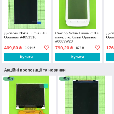
Дисплей Nokia Lumia 610
Сенсор Nokia Lumia 710 з
Дисп
Оригінал #4851316
панеллю, білий Оригінал
Ориг
#0089W23
469,80
790,20
176
₴
₴
1 044 ₴
878 ₴
Купити
Купити
Акційні пропозиції та новинки
–70%
–70%