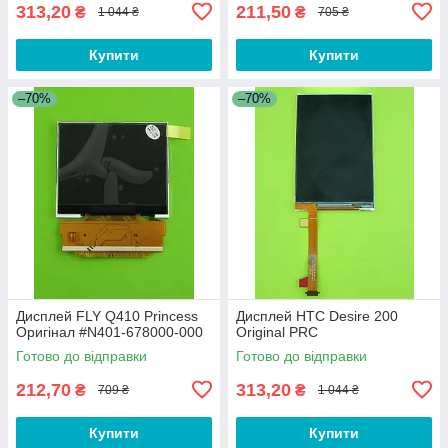
313,20
211,50
₴
₴
1 044 ₴
705 ₴
Купити
Купити
–70%
–70%
Дисплей FLY Q410 Princess
Дисплей HTC Desire 200
Оригінал #N401-678000-000
Original PRC
Готово до відправки
Готово до відправки
212,70
313,20
₴
₴
709 ₴
1 044 ₴
Купити
Купити