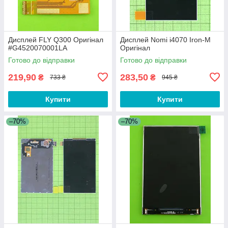
Дисплей FLY Q300 Оригінал
Дисплей Nomi i4070 Iron-M
#G4520070001LA
Оригінал
Готово до відправки
Готово до відправки
219,90
283,50
₴
₴
733 ₴
945 ₴
Купити
Купити
–70%
–70%