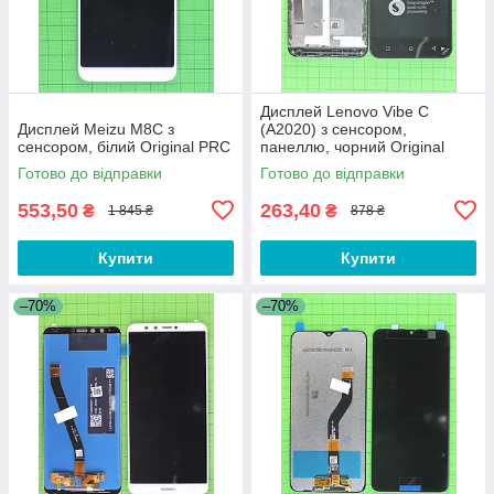
Дисплей Lenovo Vibe C
Дисплей Meizu M8C з
(A2020) з сенсором,
сенсором, білий Original PRC
панеллю, чорний Original
PRC
Готово до відправки
Готово до відправки
553,50
263,40
₴
₴
1 845 ₴
878 ₴
Купити
Купити
–70%
–70%