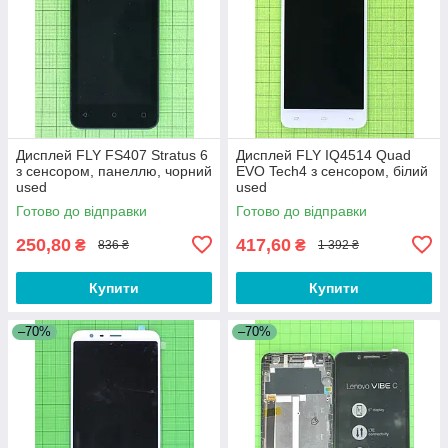
Дисплей FLY FS407 Stratus 6
Дисплей FLY IQ4514 Quad
з сенсором, панеллю, чорний
EVO Tech4 з сенсором, білий
used
used
Готово до відправки
Готово до відправки
250,80
417,60
₴
₴
836 ₴
1 392 ₴
Купити
Купити
–70%
–70%