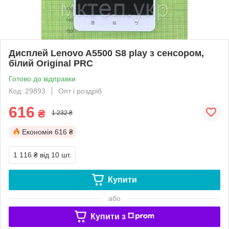
Дисплей Lenovo A5500 S8 play з сенсором,
білий Original PRC
Готово до відправки
Код: 29893
Опт і роздріб
616
₴
1 232 ₴
Економія
616 ₴
1 116 ₴
від 10 шт.
Купити
або
Купити з