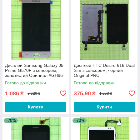
Дисплей Samsung Galaxy J5
Дисплей HTC Desire 616 Dual
Prime G570F з сенсором,
Sim з сенсором, чорний
золотистий Оригінал #GH96-
Original PRC
10324A
Готово до відправки
Готово до відправки
1 086
375,90
₴
₴
3 620 ₴
1 253 ₴
Купити
Купити
–70%
–70%