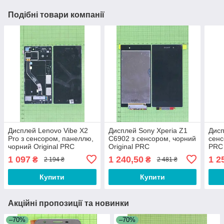
Подібні товари компанії
Дисплей Lenovo Vibe X2
Дисплей Sony Xperia Z1
Дисп
Pro з сенсором, панеллю,
C6902 з сенсором, чорний
сенс
чорний Original PRC
Original PRC
PRC
1 097
1 240,50
1 2
₴
₴
2 194 ₴
2 481 ₴
Купити
Купити
Акційні пропозиції та новинки
–70%
–70%