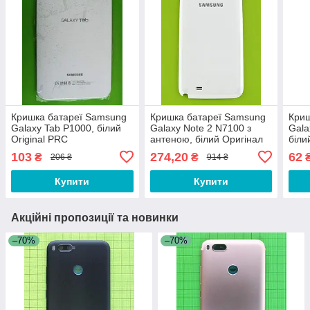
Кришка батареї Samsung
Кришка батареї Samsung
Криш
Galaxy Tab P1000, білий
Galaxy Note 2 N7100 з
Gala
Original PRC
антеною, білий Оригінал
біли
#GH98-24445A
103
274,20
62
₴
₴
206 ₴
914 ₴
Купити
Купити
Акційні пропозиції та новинки
–70%
–70%