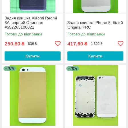
Задня кришка Xiaomi Redmi
6A, чорний Оригінал
Задня кришка iPhone 5, білий
#552265100021
Original PRC
Готово до відправки
Готово до відправки
250,80
417,60
₴
₴
836 ₴
1 392 ₴
Купити
Купити
–70%
–70%