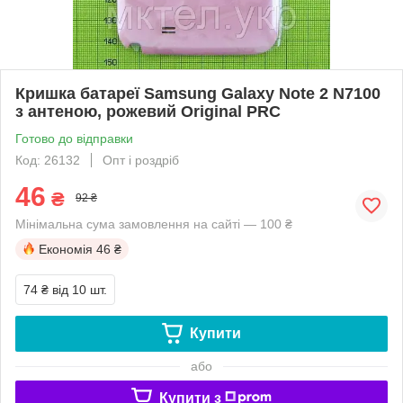
Кришка батареї Samsung Galaxy Note 2 N7100
з антеною, рожевий Original PRC
Готово до відправки
Код: 26132
Опт і роздріб
46
₴
92 ₴
Мінімальна сума замовлення на сайті — 100 ₴
Економія
46 ₴
74 ₴
від 10 шт.
Купити
або
Купити з