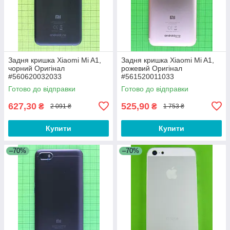
Задня кришка Xiaomi Mi A1,
Задня кришка Xiaomi Mi A1,
чорний Оригінал
рожевий Оригінал
#560620032033
#561520011033
Готово до відправки
Готово до відправки
627,30
525,90
₴
₴
2 091 ₴
1 753 ₴
Купити
Купити
–70%
–70%