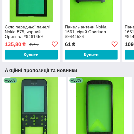
Скло передньої панелі
Панель антени Nokia
Пане
Nokia E75, чорний
1661, сірий Оригінал
1661
Оригінал #9461459
#9444534
#94
135,80
61
109
₴
₴
194 ₴
Купити
Купити
Акційні пропозиції та новинки
–55%
–55%