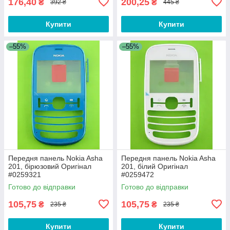
176,40
200,25
₴
₴
392 ₴
445 ₴
Купити
Купити
–55%
–55%
Передня панель Nokia Asha
Передня панель Nokia Asha
201, бірюзовий Оригінал
201, білий Оригінал
#0259321
#0259472
Готово до відправки
Готово до відправки
105,75
105,75
₴
₴
235 ₴
235 ₴
Купити
Купити