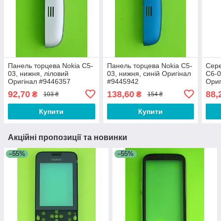
Панель торцева Nokia C5-
Панель торцева Nokia C5-
Сере
03, нижня, ліловий
03, нижня, синій Оригінал
C6-0
Оригінал #9446357
#9445942
Ориг
92,70
138,60
88,
₴
₴
103 ₴
154 ₴
Купити
Купити
Акційні пропозиції та новинки
–55%
–55%