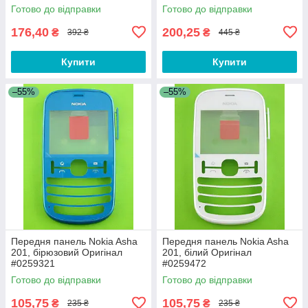
Готово до відправки
Готово до відправки
176,40
200,25
₴
₴
392 ₴
445 ₴
Купити
Купити
–55%
–55%
Передня панель Nokia Asha
Передня панель Nokia Asha
201, бірюзовий Оригінал
201, білий Оригінал
#0259321
#0259472
Готово до відправки
Готово до відправки
105,75
105,75
₴
₴
235 ₴
235 ₴