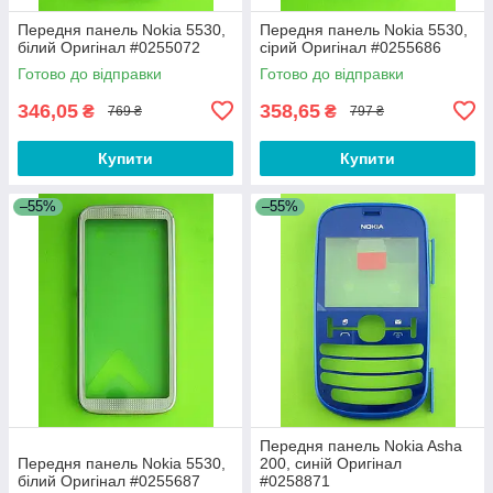
Передня панель Nokia 5530,
Передня панель Nokia 5530,
білий Оригінал #0255072
сірий Оригінал #0255686
Готово до відправки
Готово до відправки
346,05
358,65
₴
₴
769 ₴
797 ₴
Купити
Купити
–55%
–55%
Передня панель Nokia Asha
Передня панель Nokia 5530,
200, синій Оригінал
білий Оригінал #0255687
#0258871