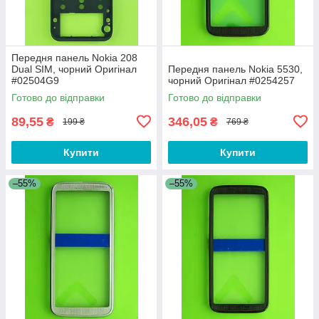
Передня панель Nokia 208
Dual SIM, чорний Оригінал
Передня панель Nokia 5530,
#02504G9
чорний Оригінал #0254257
Готово до відправки
Готово до відправки
89,55
346,05
₴
₴
199 ₴
769 ₴
Купити
Купити
–55%
–55%