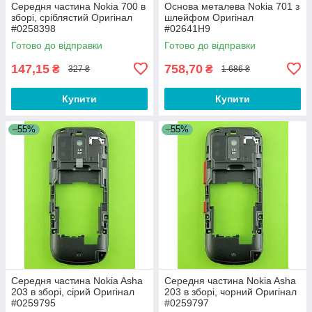
Середня частина Nokia 700 в
Основа металева Nokia 701 з
зборі, сріблястий Оригінал
шлейфом Оригінал
#0258398
#02641H9
Готово до відправки
Готово до відправки
147,15
758,70
₴
₴
327 ₴
1 686 ₴
Купити
Купити
–55%
–55%
Середня частина Nokia Asha
Середня частина Nokia Asha
203 в зборі, сірий Оригінал
203 в зборі, чорний Оригінал
#0259795
#0259797