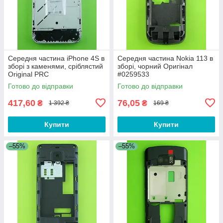
Середня частина iPhone 4S в
Середня частина Nokia 113 в
зборі з каменями, сріблястий
зборі, чорний Оригінал
Original PRC
#0259533
Готово до відправки
Готово до відправки
417,60
76,05
₴
₴
1 392 ₴
169 ₴
Купити
Купити
–55%
–55%