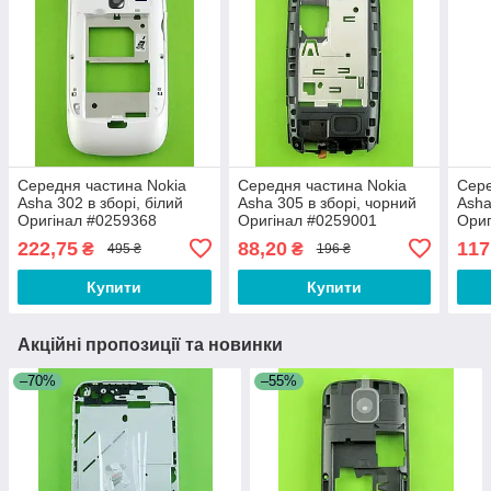
Середня частина Nokia
Середня частина Nokia
Сере
Asha 302 в зборі, білий
Asha 305 в зборі, чорний
Asha
Оригінал #0259368
Оригінал #0259001
Ориг
222,75
88,20
117
₴
₴
495 ₴
196 ₴
Купити
Купити
Акційні пропозиції та новинки
–70%
–55%