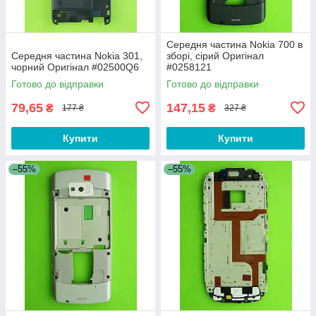
Середня частина Nokia 700 в
Середня частина Nokia 301,
зборі, сірий Оригінал
чорний Оригінал #02500Q6
#0258121
Готово до відправки
Готово до відправки
79,65
147,15
₴
₴
177 ₴
327 ₴
Купити
Купити
–55%
–55%