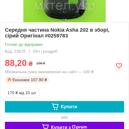
Середня частина Nokia Asha 202 в зборі,
сірий Оригінал #0259783
Готово до відправки
Код: 23670
Опт і роздріб
88,20
₴
196 ₴
Мінімальна сума замовлення на сайті — 100 ₴
Економія
107.80 ₴
170 ₴
від 10 шт.
Купити
або
Купити з