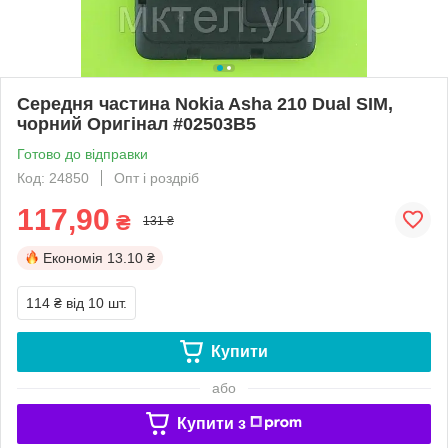
Середня частина Nokia Asha 210 Dual SIM,
чорний Оригінал #02503B5
Готово до відправки
Код: 24850
Опт і роздріб
117,90
₴
131 ₴
Економія
13.10 ₴
114 ₴
від 10 шт.
Купити
або
Купити з