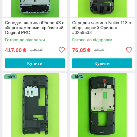
Середня частина iPhone 4S в
Середня частина Nokia 113 в
зборі з каменями, сріблястий
зборі, чорний Оригінал
Original PRC
#0259533
Готово до відправки
Готово до відправки
417,60
76,05
₴
₴
1 392 ₴
169 ₴
Купити
Купити
–55%
–55%