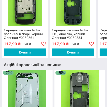
Середня частина Nokia
Середня частина Nokia
Сере
Asha 309 в зборі, чорний
110, dual sim, чорний
Asha
Оригінал #0259861
Оригінал #0259534
чорн
#02
117,90
117,90
117
₴
₴
131 ₴
131 ₴
Купити
Купити
Акційні пропозиції та новинки
–70%
–55%