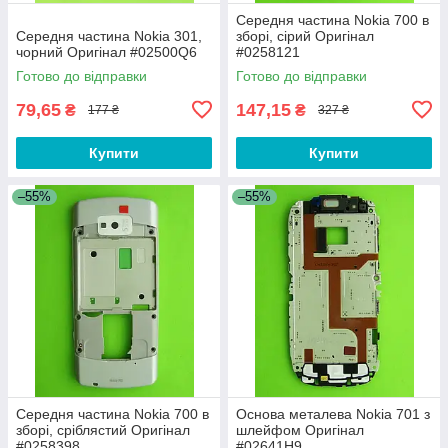
Середня частина Nokia 700 в
Середня частина Nokia 301,
зборі, сірий Оригінал
чорний Оригінал #02500Q6
#0258121
Готово до відправки
Готово до відправки
79,65
147,15
₴
₴
177 ₴
327 ₴
Купити
Купити
–55%
–55%
Середня частина Nokia 700 в
Основа металева Nokia 701 з
зборі, сріблястий Оригінал
шлейфом Оригінал
#0258398
#02641H9