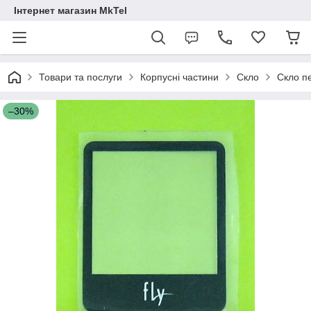
Інтернет магазин MkTel
Товари та послуги
Корпусні частини
Скло
Скло п
–30%