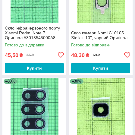
Скло інфрачервоного порту
Xiaomi Redmi Note 7
Скло камери Nomi C10105
Оригінал #3015545000A8
Stella+ 10'', чорний Оригінал
Готово до відправки
Готово до відправки
45,50
48,30
₴
₴
65 ₴
69 ₴
Купити
Купити
–30%
–30%