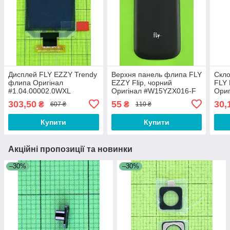
Дисплей FLY EZZY Trendy
Верхня панель флипа FLY
Скло
флипа Оригінал
EZZY Flip, чорний
FLY 
#1.04.00002.0WXL
Оригінал #W15YZX016-F
Ори
303,50
55
30,
₴
₴
607 ₴
110 ₴
Купити
Купити
Акційні пропозиції та новинки
–30%
–30%