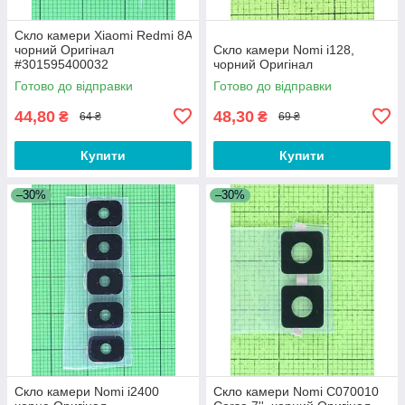
Скло камери Xiaomi Redmi 8A
чорний Оригінал
Скло камери Nomi i128,
#301595400032
чорний Оригінал
Готово до відправки
Готово до відправки
44,80
48,30
₴
₴
64 ₴
69 ₴
Купити
Купити
–30%
–30%
Скло камери Nomi i2400
Скло камери Nomi C070010