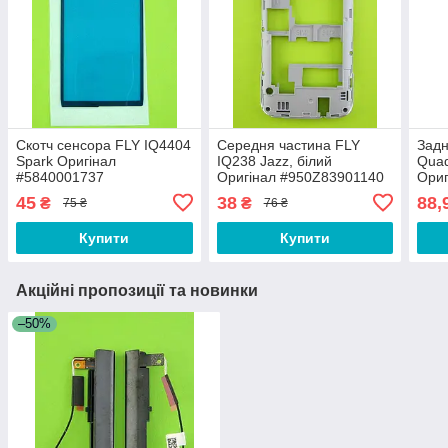
Скотч сенсора FLY IQ4404
Середня частина FLY
Задн
Spark Оригінал
IQ238 Jazz, білий
Quad
#5840001737
Оригінал #950Z83901140
Ориг
45
38
88,
₴
₴
75 ₴
76 ₴
Купити
Купити
Акційні пропозиції та новинки
–50%