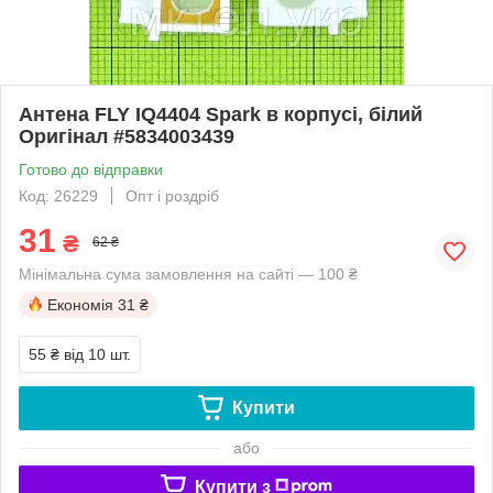
Антена FLY IQ4404 Spark в корпусі, білий
Оригінал #5834003439
Готово до відправки
Код: 26229
Опт і роздріб
31
₴
62 ₴
Мінімальна сума замовлення на сайті — 100 ₴
Економія
31 ₴
55 ₴
від 10 шт.
Купити
або
Купити з