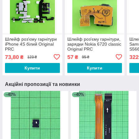
Шлейф роз'єму гарнітури
Шлейф роз'єму гарнітури,
Шлей
iPhone 4S білий Original
зарядки Nokia 6720 classic
Sams
PRC
Original PRC
S566
#GH
73,80
57
322
₴
₴
123 ₴
95 ₴
Купити
Купити
Акційні пропозиції та новинки
–40%
–40%