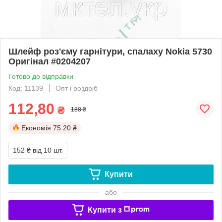
Шлейф роз'єму гарнітури, спалаху Nokia 5730
Оригінал #0204207
Готово до відправки
Код: 11139
Опт і роздріб
112,80
₴
188 ₴
Економія
75.20 ₴
152 ₴
від 10 шт.
Купити
або
Купити з