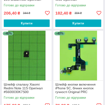
#490100004P5F
Готово до відправки
Готово до відправки
206,40
182,40
₴
₴
344 ₴
304 ₴
Купити
Купити
–40%
–40%
Шлейф спалаху Xiaomi
Шлейф кнопки включення
Redmi Note 11S Оригінал
iPhone 5C, бічних кнопок
#5600030K7S00
гучності Original PRC
Готово до відправки
Готово до відправки