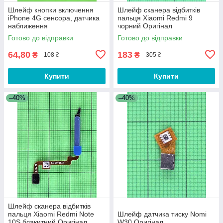
Шлейф кнопки включення
Шлейф сканера відбитків
iPhone 4G сенсора, датчика
пальця Xiaomi Redmi 9
наближення
чорний Оригінал
#490200000H5E
Готово до відправки
Готово до відправки
64,80
183
₴
₴
108 ₴
305 ₴
Купити
Купити
–40%
–40%
Шлейф сканера відбитків
пальця Xiaomi Redmi Note
Шлейф датчика тиску Nomi
10S блакитний Оригінал
W30 Оригінал