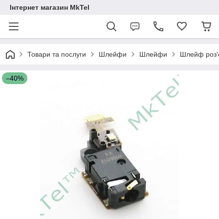
Інтернет магазин MkTel
Товари та послуги
Шлейфи
Шлейфи
Шлейф роз'є
–40%