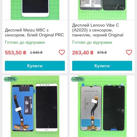
Дисплей Lenovo Vibe C
Дисплей Meizu M8C з
(A2020) з сенсором,
сенсором, білий Original PRC
панеллю, чорний Original
PRC
Готово до відправки
Готово до відправки
553,50
263,40
₴
₴
1 845 ₴
878 ₴
Купити
Купити
–70%
–70%