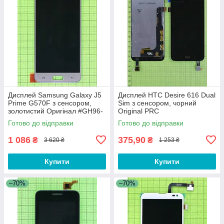
Дисплей Samsung Galaxy J5
Дисплей HTC Desire 616 Dual
Prime G570F з сенсором,
Sim з сенсором, чорний
золотистий Оригінал #GH96-
Original PRC
10324A
Готово до відправки
Готово до відправки
1 086
375,90
₴
₴
3 620 ₴
1 253 ₴
Купити
Купити
–70%
–70%