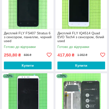
Дисплей FLY FS407 Stratus 6
Дисплей FLY IQ4514 Quad
з сенсором, панеллю, чорний
EVO Tech4 з сенсором, білий
used
used
Готово до відправки
Готово до відправки
250,80
417,60
₴
₴
836 ₴
1 392 ₴
Купити
Купити
–70%
–70%