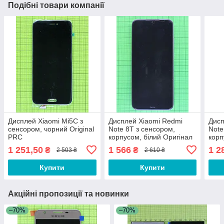
Подібні товари компанії
Дисплей Xiaomi Mi5C з
Дисплей Xiaomi Redmi
Дисп
сенсором, чорний Original
Note 8T з сенсором,
Note
PRC
корпусом, білий Оригінал
корп
#5600020C3X00
PRC
1 251,50
1 566
1 2
₴
₴
2 503 ₴
2 610 ₴
Купити
Купити
Акційні пропозиції та новинки
–70%
–70%