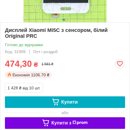
Дисплей Xiaomi Mi5C з сенсором, білий
Original PRC
Готово до відправки
Код: 31906
Опт і роздріб
474,30
₴
1 581 ₴
Економія
1106.70 ₴
1 428 ₴
від 10 шт.
Купити
або
Купити з