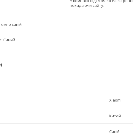
У компанії підключені електронн
покидаючи сайту.
 темно синій
ір: Синий
И
Xiaomi
Китай
Синій