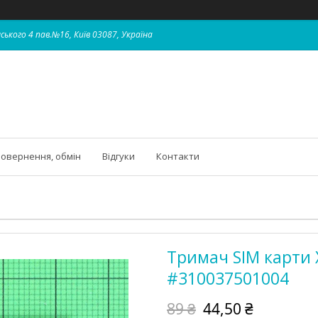
ського 4 пав.№16, Київ 03087, Україна
овернення, обмін
Відгуки
Контакти
Тримач SIM карти X
#310037501004
89 ₴
44,50 ₴