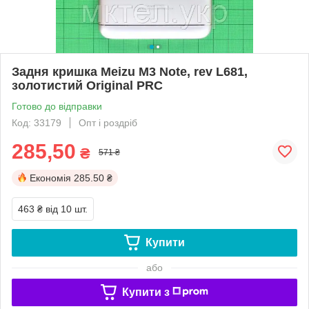
Задня кришка Meizu M3 Note, rev L681,
золотистий Original PRC
Готово до відправки
Код: 33179
Опт і роздріб
285,50
₴
571 ₴
Економія
285.50 ₴
463 ₴
від 10 шт.
Купити
або
Купити з