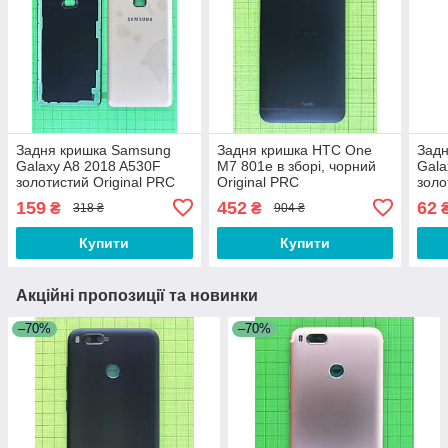
Задня кришка Samsung
Задня кришка HTC One
Зад
Galaxy A8 2018 A530F
M7 801e в зборі, чорний
Gala
золотистий Original PRC
Original PRC
золо
159
452
62
₴
₴
318 ₴
904 ₴
Купити
Купити
Акційні пропозиції та новинки
–70%
–70%