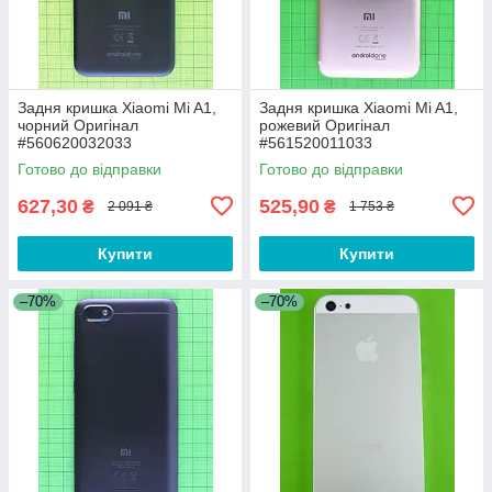
Задня кришка Xiaomi Mi A1,
Задня кришка Xiaomi Mi A1,
чорний Оригінал
рожевий Оригінал
#560620032033
#561520011033
Готово до відправки
Готово до відправки
627,30
525,90
₴
₴
2 091 ₴
1 753 ₴
Купити
Купити
–70%
–70%