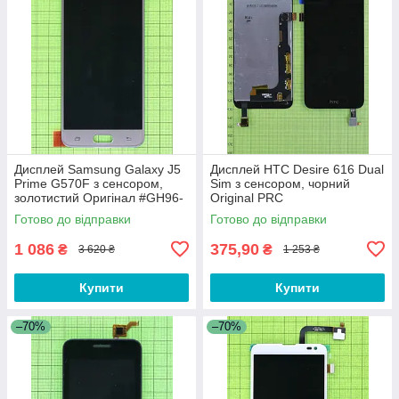
Дисплей Samsung Galaxy J5
Дисплей HTC Desire 616 Dual
Prime G570F з сенсором,
Sim з сенсором, чорний
золотистий Оригінал #GH96-
Original PRC
10324A
Готово до відправки
Готово до відправки
1 086
375,90
₴
₴
3 620 ₴
1 253 ₴
Купити
Купити
–70%
–70%