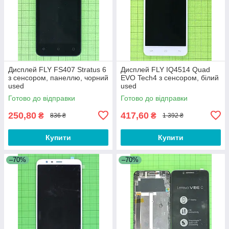
Дисплей FLY FS407 Stratus 6
Дисплей FLY IQ4514 Quad
з сенсором, панеллю, чорний
EVO Tech4 з сенсором, білий
used
used
Готово до відправки
Готово до відправки
250,80
417,60
₴
₴
836 ₴
1 392 ₴
Купити
Купити
–70%
–70%