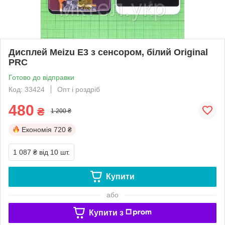
Дисплей Meizu E3 з сенсором, білий Original
PRC
Готово до відправки
Код: 33424
Опт і роздріб
480
₴
1 200 ₴
Економія
720 ₴
1 087 ₴
від 10 шт.
Купити
або
Купити з