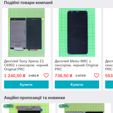
Подібні товари компанії
Дисплей Sony Xperia Z1
Дисплей Meizu M8C з
Дисп
C6902 з сенсором, чорний
сенсором, чорний Original
сенс
Original PRC
PRC
PRC
1 240,50
736,50
553
₴
₴
2 481 ₴
1 473 ₴
Купити
Купити
Акційні пропозиції та новинки
–70%
–70%