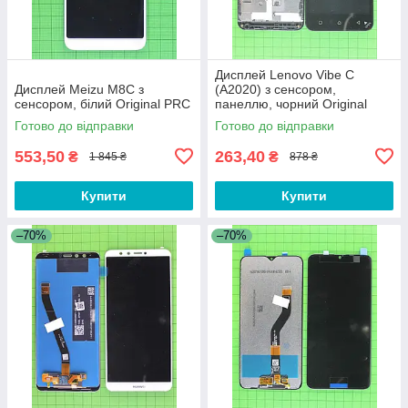
Дисплей Lenovo Vibe C
Дисплей Meizu M8C з
(A2020) з сенсором,
сенсором, білий Original PRC
панеллю, чорний Original
PRC
Готово до відправки
Готово до відправки
553,50
263,40
₴
₴
1 845 ₴
878 ₴
Купити
Купити
–70%
–70%