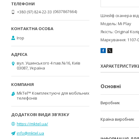
0637867664
+380 (97) 824-22-33
Шлейф сканера від
Модель: Mi Play
Якість: Original Кол
Ігор
Маркування: 1107-
вул. Ушинського 4 пав.№16, Київ
ХАРАКТЕРИСТИК
03087, Україна
Основні
MkTel™ Комплектуючі для мобільних
телефонів
Виробник
Країна виробник
https://mktel.ua/
info@mktel.ua
ІНФОРМАЦІЯ ДЛ