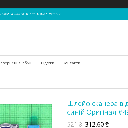
ського 4 пав.№16, Київ 03087, Україна
овернення, обмін
Відгуки
Контакти
Шлейф сканера відб
синій Оригінал #4
521 ₴
312,60 ₴