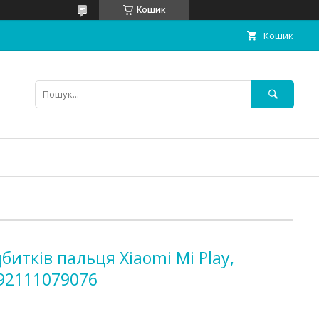
Кошик
Кошик
итків пальця Xiaomi Mi Play,
92111079076