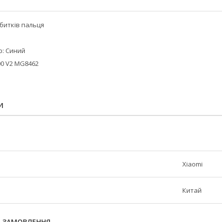
битків пальця
ір: Синий
00 V2 MG8462
И
Xiaomi
Китай
Я ЗАМОВЛЕННЯ