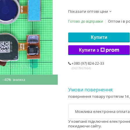
Показати оптові ціни
Оптом і в р
Готово до відправки
Купити
Купити з
+380 (97) 824-22-33
0637867664
–40%
повернення товару протягом 14 
У компанії підключені електронн
покидаючи сайту.